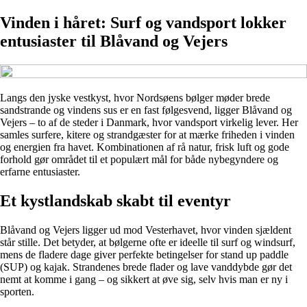
Vinden i håret: Surf og vandsport lokker
entusiaster til Blåvand og Vejers
Langs den jyske vestkyst, hvor Nordsøens bølger møder brede
sandstrande og vindens sus er en fast følgesvend, ligger Blåvand og
Vejers – to af de steder i Danmark, hvor vandsport virkelig lever. Her
samles surfere, kitere og strandgæster for at mærke friheden i vinden
og energien fra havet. Kombinationen af rå natur, frisk luft og gode
forhold gør området til et populært mål for både nybegyndere og
erfarne entusiaster.
Et kystlandskab skabt til eventyr
Blåvand og Vejers ligger ud mod Vesterhavet, hvor vinden sjældent
står stille. Det betyder, at bølgerne ofte er ideelle til surf og windsurf,
mens de fladere dage giver perfekte betingelser for stand up paddle
(SUP) og kajak. Strandenes brede flader og lave vanddybde gør det
nemt at komme i gang – og sikkert at øve sig, selv hvis man er ny i
sporten.