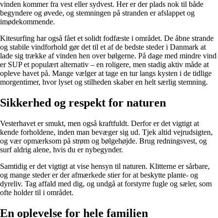
vinden kommer fra vest eller sydvest. Her er der plads nok til både
begyndere og øvede, og stemningen på stranden er afslappet og
imødekommende.
Kitesurfing har også fået et solidt fodfæste i området. De åbne strande
og stabile vindforhold gør det til et af de bedste steder i Danmark at
lade sig trække af vinden hen over bølgerne. På dage med mindre vind
er SUP et populært alternativ – en roligere, men stadig aktiv måde at
opleve havet på. Mange vælger at tage en tur langs kysten i de tidlige
morgentimer, hvor lyset og stilheden skaber en helt særlig stemning.
Sikkerhed og respekt for naturen
Vesterhavet er smukt, men også kraftfuldt. Derfor er det vigtigt at
kende forholdene, inden man bevæger sig ud. Tjek altid vejrudsigten,
og vær opmærksom på strøm og bølgehøjde. Brug redningsvest, og
surf aldrig alene, hvis du er nybegynder.
Samtidig er det vigtigt at vise hensyn til naturen. Klitterne er sårbare,
og mange steder er der afmærkede stier for at beskytte plante- og
dyreliv. Tag affald med dig, og undgå at forstyrre fugle og sæler, som
ofte holder til i området.
En oplevelse for hele familien