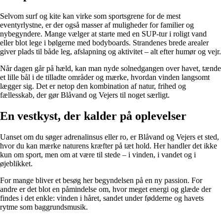
Selvom surf og kite kan virke som sportsgrene for de mest
eventyrlystne, er der også masser af muligheder for familier og
nybegyndere. Mange vælger at starte med en SUP-tur i roligt vand
eller blot lege i bølgerne med bodyboards. Strandenes brede arealer
giver plads til både leg, afslapning og aktivitet – alt efter humør og vejr.
Når dagen går på hæld, kan man nyde solnedgangen over havet, tænde
et lille bål i de tilladte områder og mærke, hvordan vinden langsomt
lægger sig. Det er netop den kombination af natur, frihed og
fællesskab, der gør Blåvand og Vejers til noget særligt.
En vestkyst, der kalder på oplevelser
Uanset om du søger adrenalinsus eller ro, er Blåvand og Vejers et sted,
hvor du kan mærke naturens kræfter på tæt hold. Her handler det ikke
kun om sport, men om at være til stede – i vinden, i vandet og i
øjeblikket.
For mange bliver et besøg her begyndelsen på en ny passion. For
andre er det blot en påmindelse om, hvor meget energi og glæde der
findes i det enkle: vinden i håret, sandet under fødderne og havets
rytme som baggrundsmusik.