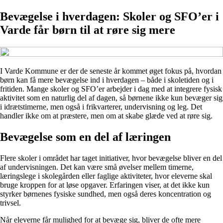
Bevægelse i hverdagen: Skoler og SFO’er i
Varde får børn til at røre sig mere
I Varde Kommune er der de seneste år kommet øget fokus på, hvordan
børn kan få mere bevægelse ind i hverdagen – både i skoletiden og i
fritiden. Mange skoler og SFO’er arbejder i dag med at integrere fysisk
aktivitet som en naturlig del af dagen, så børnene ikke kun bevæger sig
i idrætstimerne, men også i frikvarterer, undervisning og leg. Det
handler ikke om at præstere, men om at skabe glæde ved at røre sig.
Bevægelse som en del af læringen
Flere skoler i området har taget initiativer, hvor bevægelse bliver en del
af undervisningen. Det kan være små øvelser mellem timerne,
læringslege i skolegården eller faglige aktiviteter, hvor eleverne skal
bruge kroppen for at løse opgaver. Erfaringen viser, at det ikke kun
styrker børnenes fysiske sundhed, men også deres koncentration og
trivsel.
Når eleverne får mulighed for at bevæge sig, bliver de ofte mere