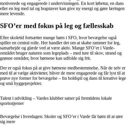
motiverede og engagerede i undervisningen. En kort løbetur, en dans
eller en leg med tal og bogstaver kan give ny energi og gøre læringen
mere levende.
SFO’er med fokus på leg og fællesskab
Efter skoletid fortsætter mange børn i SFO, hvor bevægelse også
spiller en central rolle. Her handler det om at skabe rammer for leg,
samarbejde og glæde ved at være aktiv. Mange SFO’er i Varde-
området bruger naturen som legeplads – med ture til skov, strand og
grønne områder, hvor børnene kan udfolde sig frit.
Der er også fokus på at give børnene medbestemmelse. Når de selv er
med til at vælge aktiviteter, bliver de mere engagerede og får lyst til at
prøve nye former for bevægelse – fra boldspil og dans til kreative lege
og små byggeprojekter.
Talent i udvikling – Vardes klubber satser på fremtidens lokale
sportsstjerner
Bevægelse i hverdagen: Skoler og SFO’er i Varde får børn til at røre
sig mere