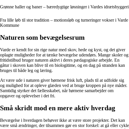
Grønne haller og baner – bæredygtige løsninger i Vardes idrætsbyggeri
Fra lille løb til stor tradition – motionsløb og turneringer vokser i Varde
Kommune
Naturen som bevægelsesrum
Varde er kendt for sin rige natur med skov, hede og kyst, og det giver
oplagte muligheder for at tænke bevægelse udendørs. Mange skoler og
fritidstilbud bruger naturen aktivt i deres pædagogiske arbejde. En
gåtur i skoven kan blive til en biologitime, og en dag på stranden kan
bruges til både leg og læring.
At være ude i naturen giver børnene frisk luft, plads til at udfolde sig
og mulighed for at opleve glæden ved at bruge kroppen på nye måder.
Samtidig styrker det fællesskabet, når børnene samarbejder om
opgaver og oplevelser i det fri.
Små skridt mod en mere aktiv hverdag
Bevægelse i hverdagen behøver ikke at være store projekter. Det kan
være små ændringer, der tilsammen gør en stor forskel: at gå eller cykle