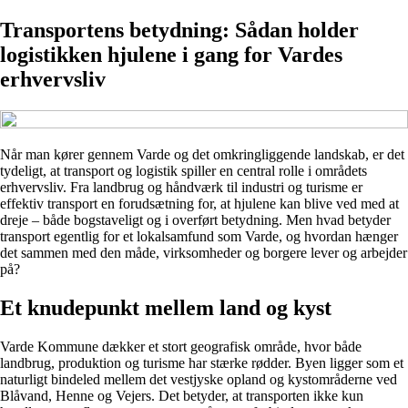
Transportens betydning: Sådan holder
logistikken hjulene i gang for Vardes
erhvervsliv
Når man kører gennem Varde og det omkringliggende landskab, er det
tydeligt, at transport og logistik spiller en central rolle i områdets
erhvervsliv. Fra landbrug og håndværk til industri og turisme er
effektiv transport en forudsætning for, at hjulene kan blive ved med at
dreje – både bogstaveligt og i overført betydning. Men hvad betyder
transport egentlig for et lokalsamfund som Varde, og hvordan hænger
det sammen med den måde, virksomheder og borgere lever og arbejder
på?
Et knudepunkt mellem land og kyst
Varde Kommune dækker et stort geografisk område, hvor både
landbrug, produktion og turisme har stærke rødder. Byen ligger som et
naturligt bindeled mellem det vestjyske opland og kystområderne ved
Blåvand, Henne og Vejers. Det betyder, at transporten ikke kun