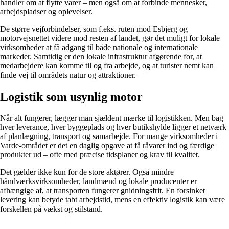
handler om at flytte varer – men også om at forbinde mennesker,
arbejdspladser og oplevelser.
De større vejforbindelser, som f.eks. ruten mod Esbjerg og
motorvejsnettet videre mod resten af landet, gør det muligt for lokale
virksomheder at få adgang til både nationale og internationale
markeder. Samtidig er den lokale infrastruktur afgørende for, at
medarbejdere kan komme til og fra arbejde, og at turister nemt kan
finde vej til områdets natur og attraktioner.
Logistik som usynlig motor
Når alt fungerer, lægger man sjældent mærke til logistikken. Men bag
hver leverance, hver byggeplads og hver butikshylde ligger et netværk
af planlægning, transport og samarbejde. For mange virksomheder i
Varde-området er det en daglig opgave at få råvarer ind og færdige
produkter ud – ofte med præcise tidsplaner og krav til kvalitet.
Det gælder ikke kun for de store aktører. Også mindre
håndværksvirksomheder, landmænd og lokale producenter er
afhængige af, at transporten fungerer gnidningsfrit. En forsinket
levering kan betyde tabt arbejdstid, mens en effektiv logistik kan være
forskellen på vækst og stilstand.