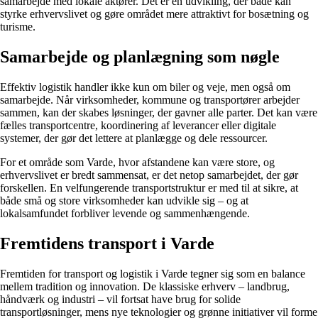
samarbejde med lokale aktører. Det er en udvikling, der både kan
styrke erhvervslivet og gøre området mere attraktivt for bosætning og
turisme.
Samarbejde og planlægning som nøgle
Effektiv logistik handler ikke kun om biler og veje, men også om
samarbejde. Når virksomheder, kommune og transportører arbejder
sammen, kan der skabes løsninger, der gavner alle parter. Det kan være
fælles transportcentre, koordinering af leverancer eller digitale
systemer, der gør det lettere at planlægge og dele ressourcer.
For et område som Varde, hvor afstandene kan være store, og
erhvervslivet er bredt sammensat, er det netop samarbejdet, der gør
forskellen. En velfungerende transportstruktur er med til at sikre, at
både små og store virksomheder kan udvikle sig – og at
lokalsamfundet forbliver levende og sammenhængende.
Fremtidens transport i Varde
Fremtiden for transport og logistik i Varde tegner sig som en balance
mellem tradition og innovation. De klassiske erhverv – landbrug,
håndværk og industri – vil fortsat have brug for solide
transportløsninger, mens nye teknologier og grønne initiativer vil forme