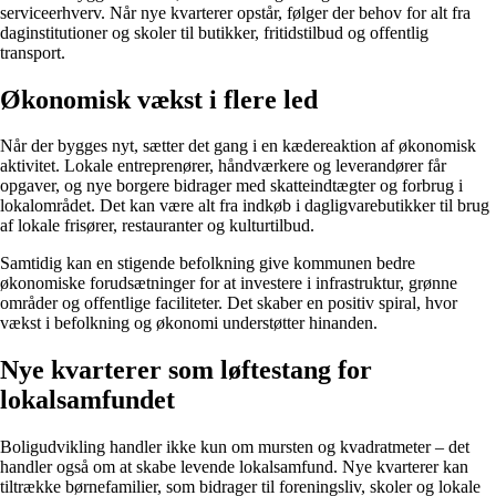
serviceerhverv. Når nye kvarterer opstår, følger der behov for alt fra
daginstitutioner og skoler til butikker, fritidstilbud og offentlig
transport.
Økonomisk vækst i flere led
Når der bygges nyt, sætter det gang i en kædereaktion af økonomisk
aktivitet. Lokale entreprenører, håndværkere og leverandører får
opgaver, og nye borgere bidrager med skatteindtægter og forbrug i
lokalområdet. Det kan være alt fra indkøb i dagligvarebutikker til brug
af lokale frisører, restauranter og kulturtilbud.
Samtidig kan en stigende befolkning give kommunen bedre
økonomiske forudsætninger for at investere i infrastruktur, grønne
områder og offentlige faciliteter. Det skaber en positiv spiral, hvor
vækst i befolkning og økonomi understøtter hinanden.
Nye kvarterer som løftestang for
lokalsamfundet
Boligudvikling handler ikke kun om mursten og kvadratmeter – det
handler også om at skabe levende lokalsamfund. Nye kvarterer kan
tiltrække børnefamilier, som bidrager til foreningsliv, skoler og lokale