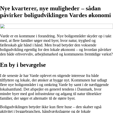
Nye kvarterer, nye muligheder – sådan
påvirker boligudviklingen Vardes økonomi
Varde er en kommune i forandring. Nye boligområder skyder op i takt
med, at flere familier søger mod byer, hvor natur, tryghed og
fællesskab går hånd i hånd. Men hvad betyder den voksende
boligudvikling egentlig for den lokale økonomi – og hvordan påvirker
den både erhvervsliv, arbejdsmarked og kommunens fremtidige vækst?
En by i bevægelse
I de seneste år har Varde oplevet en stigende interesse fra både
tilflyttere og lokale, der ønsker at bygge nyt. Kommunen har udlagt
flere nye boligområder i og omkring Varde by samt i de nærliggende
lokalsamfund. Det afspejler en generel tendens i Danmark, hvor
mindre byer med god infrastruktur og adgang til natur tiltrækker
familier, der søger et alternativ til de større byer.
Boligudviklingen betyder ikke kun flere huse – den skaber også
aktivitet i byggebranchen, håndværksfagene og de lokale