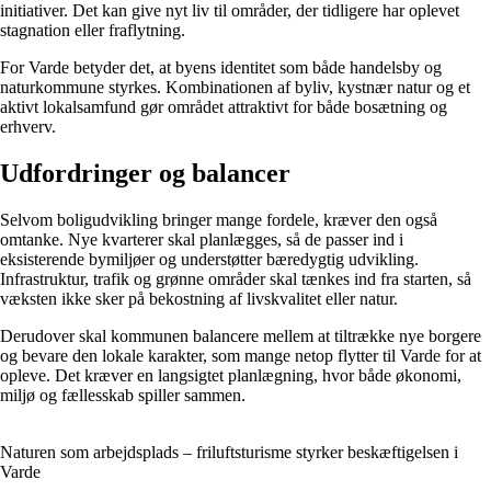
initiativer. Det kan give nyt liv til områder, der tidligere har oplevet
stagnation eller fraflytning.
For Varde betyder det, at byens identitet som både handelsby og
naturkommune styrkes. Kombinationen af byliv, kystnær natur og et
aktivt lokalsamfund gør området attraktivt for både bosætning og
erhverv.
Udfordringer og balancer
Selvom boligudvikling bringer mange fordele, kræver den også
omtanke. Nye kvarterer skal planlægges, så de passer ind i
eksisterende bymiljøer og understøtter bæredygtig udvikling.
Infrastruktur, trafik og grønne områder skal tænkes ind fra starten, så
væksten ikke sker på bekostning af livskvalitet eller natur.
Derudover skal kommunen balancere mellem at tiltrække nye borgere
og bevare den lokale karakter, som mange netop flytter til Varde for at
opleve. Det kræver en langsigtet planlægning, hvor både økonomi,
miljø og fællesskab spiller sammen.
Naturen som arbejdsplads – friluftsturisme styrker beskæftigelsen i
Varde